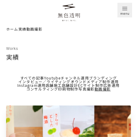
ホーム
実績
動画撮影
Works
実績
すべての記事
Youtubeチャンネル運用
ブランディング
インタビュー／ライティング
オウンドメディア制作運用
Instagram運用
店舗施工
店舗設計
ECサイト制作
広告運用
コンサルティング
印刷物制作
写真撮影
動画撮影