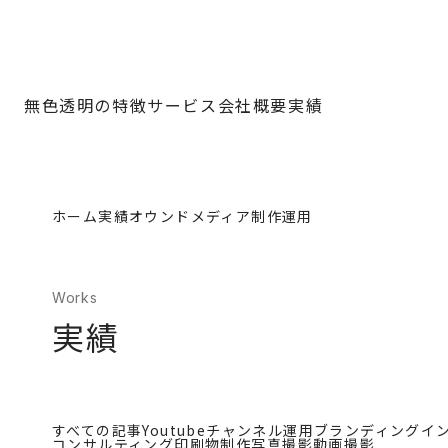
無色透明の特徴
サービス
会社概要
実績
ホーム
実績
オウンドメディア制作運用
Works
実績
すべての記事
Youtubeチャンネル運用
ブランディング
イ
コンサルティング
印刷物制作
写真撮影
動画撮影