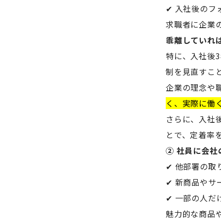
✔ 入社後の
求職者に企業
乖離していれ
特に、入社後
制を見直すこ
企業の理念や
く、実際に働
さらに、入社
とで、定着率
② 社員に会
✔ 他部署の
✔ 新商品や
✔ 一部の人
魅力的な商品