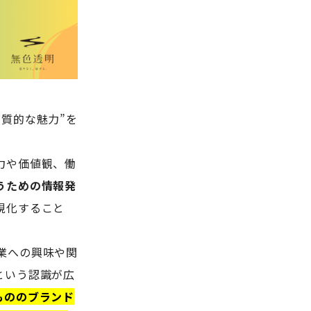
質的な魅力”を
力や価値観、働
うための情報発
視化すること
業への興味や関
という認識が広
もののブランド