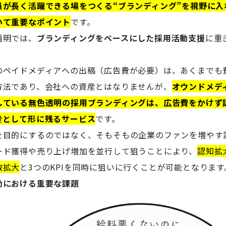
員が長く活躍できる場をつくる“ブランディング”を視野に入
いて重要なポイント
です。
透明では、
ブランディングをベースにした採用活動支援
に重
のペイドメディアへの出稿（広告費が必要）は、あくまでも
方法であり、会社への資産とはなりませんが、
オウンドメディ
している無色透明の採用ブランディングは、広告費をかけず
産として形に残るサービス
です。
を目的にするのではなく、そもそもの企業のファンを増やす
ード獲得や売り上げ増加を並行して狙うことにより、
認知拡
数拡大
と3つのKPIを同時に狙いに行くことが可能となります
動における重要な課題