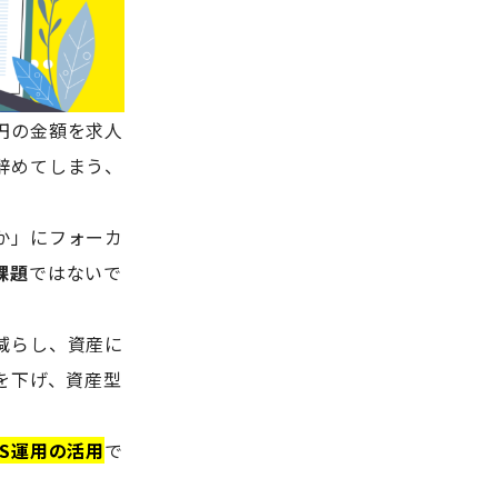
円の金額を求人
辞めてしまう、
か」にフォーカ
課題
ではないで
減らし、資産に
を下げ、資産型
S運用の活用
で