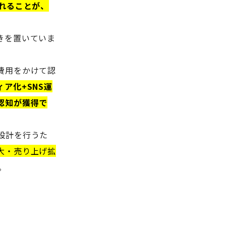
れることが、
きを置いていま
費用をかけて認
ア化+SNS運
認知が獲得で
設計を行うた
大・売り上げ拡
。