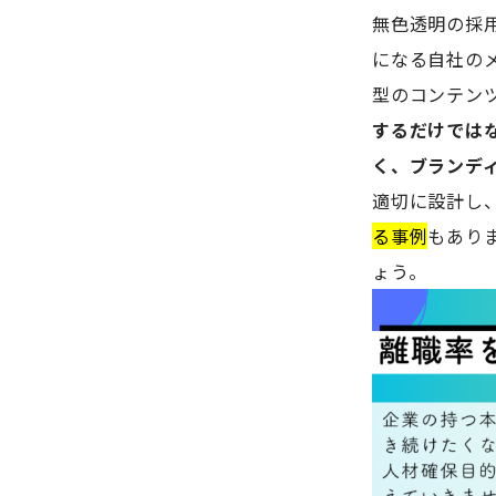
無色透明の採
になる自社の
型のコンテン
するだけでは
く、ブランデ
適切に設計し
る事例
もあり
ょう。