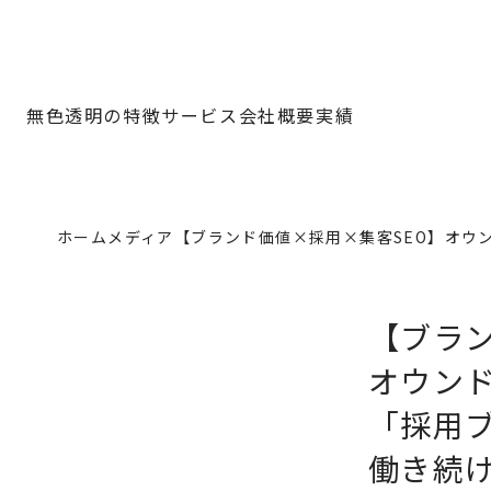
無色透明の特徴
サービス
会社概要
実績
ホーム
メディア
【ブランド価値×採用×集客SEO】オウ
【ブラン
オウンド
「採用ブ
働き続け