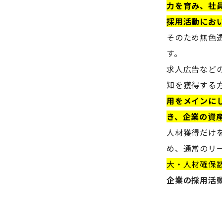
力を育み、社
採用活動にお
そのため無色
す。
求人広告など
知を獲得する
用をメインに
き、企業の資
人材獲得だけ
め、通常のリ
大・人材確保
企業の採用活