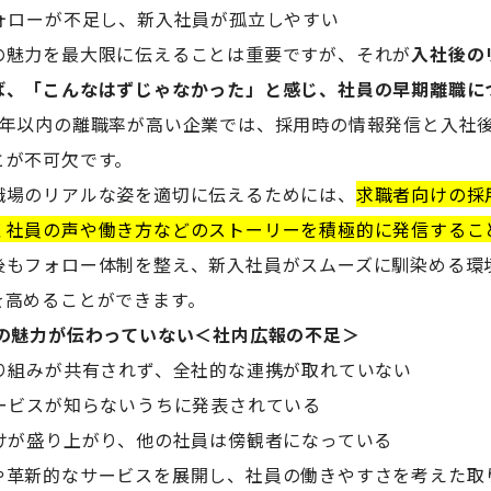
フォローが不足し、新入社員が孤立しやすい
の魅力を最大限に伝えることは重要ですが、それが
入社後の
ば、「こんなはずじゃなかった」と感じ、社員の早期離職に
3年以内の離職率が高い企業では、採用時の情報発信と入社
とが不可欠です。
職場のリアルな姿を適切に伝えるためには、
求職者向けの採
く社員の声や働き方などのストーリーを積極的に発信するこ
後もフォロー体制を整え、新入社員がスムーズに馴染める環
を高めることができます。
社の魅力が伝わっていない＜社内広報の不足＞
取り組みが共有されず、全社的な連携が取れていない
サービスが知らないうちに発表されている
だけが盛り上がり、他の社員は傍観者になっている
や革新的なサービスを展開し、社員の働きやすさを考えた取