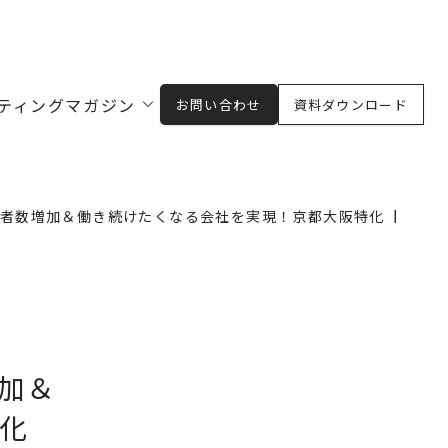
ティングマガジン
お問い合わせ
資料ダウンロード
者数増加＆​働き続けたくなる​会社を実現！京都大阪特化【自社
加＆​
特化