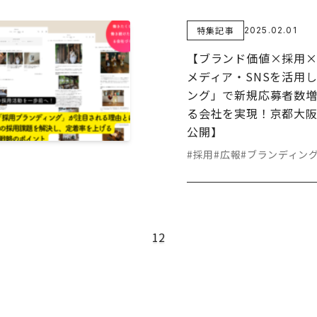
特集記事
2025.02.01
【ブランド価値×採用×
メディア・SNSを活用
ング」で新規応募者数増
る​会社を実現！京都大
公開】
#採用
#広報
#ブランディン
1
2
次のページへ