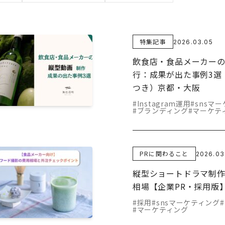
特集記事
2026.03.05
飲食店・食品メーカーのIn
行：成果が出た事例3選
つき）京都・大阪
#Instagram運用
#snsマ
#ブランディング
#マーケテ
PRに関わること
2026.03
縦型ショートドラマ制
相場【企業PR・採用版
#採用
#snsマーケティング
#マーケティング