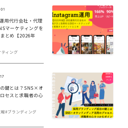
.01
am運用代行会社・代理
NSマーケティングを
まとめ【2026年
ケティング
.17
の鍵とは？SNS×オ
プロセスと求職者の心
広報
#ブランディング