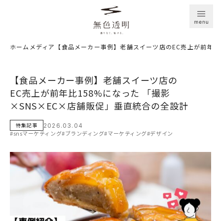
ホーム
メディア
【食品メーカー事例】老舗スイーツ店のEC売上が前年比1
【食品​メーカー事例】老舗スイーツ店の​
EC売上が​前年比158%に​なった​ ​「撮影
×SNS×EC×店舗販促」​垂直統合の​全設​計
特集記事
2026.03.04
#snsマーケティング
#ブランディング
#マーケティング
#デザイン